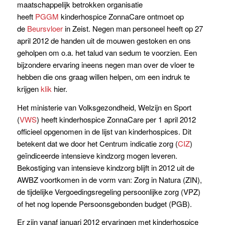
maatschappelijk betrokken organisatie
heeft
PGGM
kinderhospice ZonnaCare ontmoet op
de
Beursvloer
in Zeist. Negen man personeel heeft op 27
april 2012 de handen uit de mouwen gestoken en ons
geholpen om o.a. het talud van sedum te voorzien. Een
bijzondere ervaring ineens negen man over de vloer te
hebben die ons graag willen helpen, om een indruk te
krijgen
klik
hier.
Het ministerie van Volksgezondheid, Welzijn en Sport
(
VWS
) heeft kinderhospice ZonnaCare per 1 april 2012
officieel opgenomen in de lijst van kinderhospices. Dit
betekent dat we door het Centrum indicatie zorg (
CIZ
)
geïndiceerde intensieve kindzorg mogen leveren.
Bekostiging van intensieve kindzorg blijft in 2012 uit de
AWBZ voortkomen in de vorm van: Zorg in Natura (ZIN),
de tijdelijke Vergoedingsregeling persoonlijke zorg (VPZ)
of het nog lopende Persoonsgebonden budget (PGB).
Er zijn vanaf januari 2012 ervaringen met kinderhospice