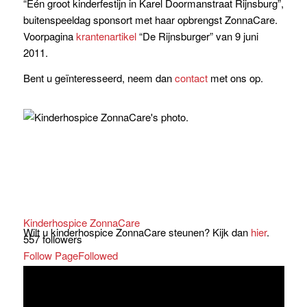
“Eén groot kinderfestijn in Karel Doormanstraat Rijnsburg”,
buitenspeeldag sponsort met haar opbrengst ZonnaCare.
Voorpagina
krantenartikel
“De Rijnsburger” van 9 juni
2011.
Bent u geïnteresseerd, neem dan
contact
met ons op.
Kinderhospice ZonnaCare
Wilt u kinderhospice ZonnaCare steunen? Kijk dan
hier
.
557 followers
Follow Page
Followed
Share