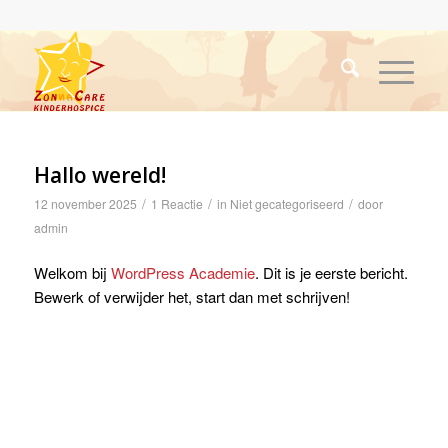
Hallo wereld!
/
/
/
12 november 2025
1 Reactie
in
Niet gecategoriseerd
door
admin
Welkom bij
WordPress Academie
. Dit is je eerste bericht.
Bewerk of verwijder het, start dan met schrijven!