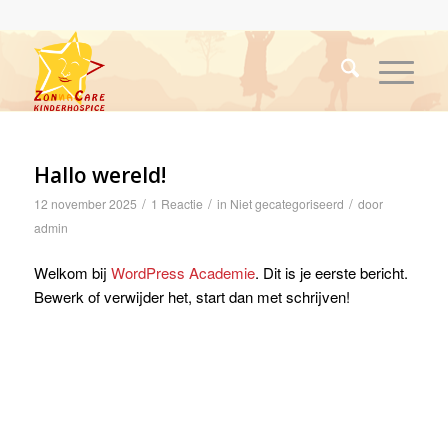
Hallo wereld!
/
/
/
12 november 2025
1 Reactie
in
Niet gecategoriseerd
door
admin
Welkom bij
WordPress Academie
. Dit is je eerste bericht.
Bewerk of verwijder het, start dan met schrijven!