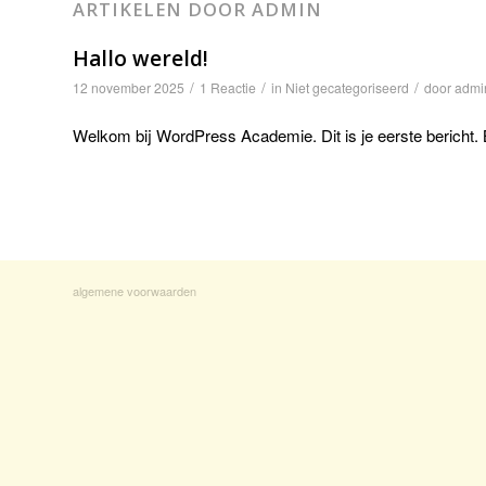
ARTIKELEN DOOR ADMIN
Hallo wereld!
/
/
/
12 november 2025
1 Reactie
in
Niet gecategoriseerd
door
admi
Welkom bij WordPress Academie. Dit is je eerste bericht. B
algemene voorwaarden